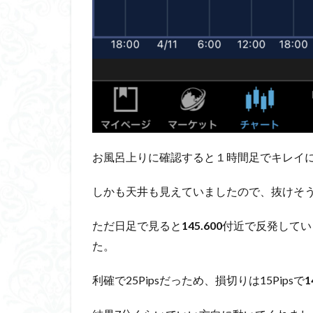
お風呂上りに確認すると１時間足でキレイ
しかも天井も見えていましたので、抜けそ
ただ日足で見ると
145.600
付近で反発してい
た。
利確で25Pipsだっため、損切りは15Pipsで
1