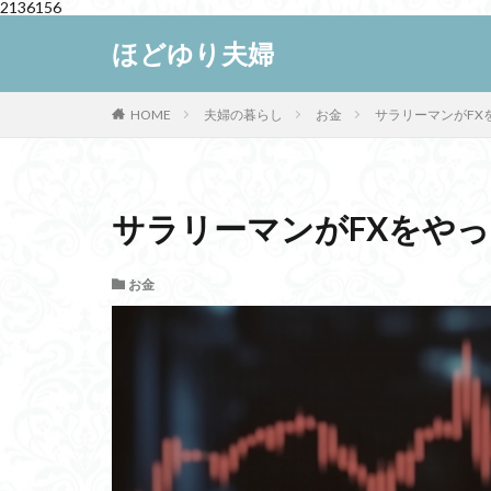
2136156
ほどゆり夫婦
WEB
デザイン
HOME
夫婦の暮らし
お金
サラリーマンがFX
カテゴリー
サラリーマンがFXをや
お金