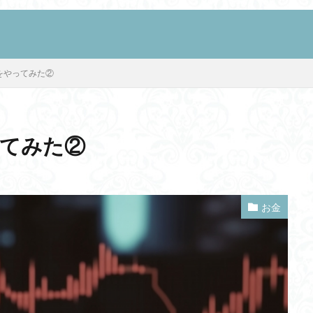
SEO
をやってみた②
ってみた②
検索
お金