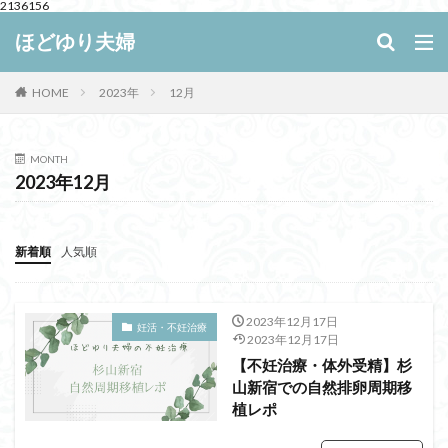
2136156
キーワード
ほどゆり夫婦
HOME
2023年
12月
WEB
デザイン
SEO
カテゴリー
MONTH
2023年12月
新着順
人気順
検索
2023年12月17日
妊活・不妊治療
2023年12月17日
【不妊治療・体外受精】杉
山新宿での自然排卵周期移
植レポ