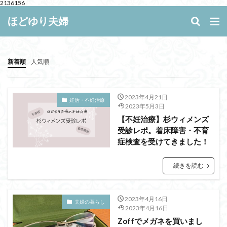
2136156
キーワード
ほどゆり夫婦
WEB
デザイン
SEO
新着順
人気順
カテゴリー
2023年4月21日
妊活・不妊治療
2023年5月3日
【不妊治療】杉ウィメンズ
受診レポ。着床障害・不育
検索
症検査を受けてきました！
続きを読む
2023年4月16日
夫婦の暮らし
2023年4月16日
Zoffでメガネを買いまし