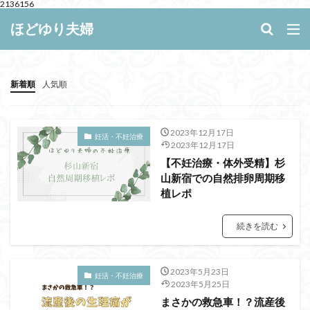
2136156
キーワード
ほどゆり夫婦
WEB
デザイン
SEO
新着順
人気順
カテゴリー
2023年12月17日
妊活・不妊治療
2023年12月17日
【不妊治療・体外受精】杉
山新宿での自然排卵周期移
検索
植レポ
続きを読む
2023年5月23日
妊活・不妊治療
2023年5月25日
まさかの救急車！？流産後